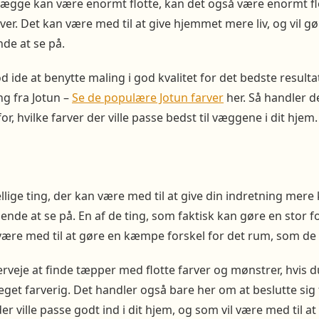
vægge kan være enormt flotte, kan det også være enormt 
rver. Det kan være med til at give hjemmet mere liv, og vil g
de at se på.
d ide at benytte maling i god kvalitet for det bedste result
g fra Jotun –
Se de populære Jotun farver
her. Så handler d
or, hvilke farver der ville passe bedst til væggene i dit hjem.
lige ting, der kan være med til at give din indretning mere 
nde at se på. En af de ting, som faktisk kan gøre en stor fo
ære med til at gøre en kæmpe forskel for det rum, som de p
rveje at finde tæpper med flotte farver og mønstrer, hvis 
get farverig. Det handler også bare her om at beslutte sig f
r ville passe godt ind i dit hjem, og som vil være med til a