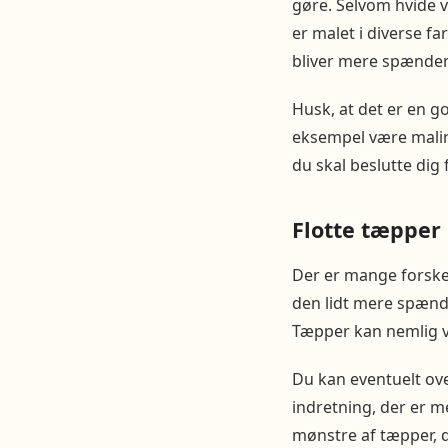
gøre. Selvom hvide 
er malet i diverse fa
bliver mere spænden
Husk, at det er en go
eksempel være malin
du skal beslutte dig f
Flotte tæpper
Der er mange forskel
den lidt mere spænde
Tæpper kan nemlig v
Du kan eventuelt ove
indretning, der er me
mønstre af tæpper, de