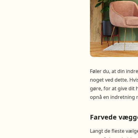
Føler du, at din indr
noget ved dette. Hvis
gøre, for at give dit
opnå en indretning 
Farvede vægg
Langt de fleste væl