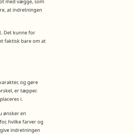
flot med vægge, som
øre, at indretningen
at. Det kunne for
et faktisk bare om at
karakter, og gøre
rskel, er tæpper.
laceres i.
du ønsker en
or, hvilke farver og
t give indretningen