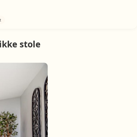
t
kke stole