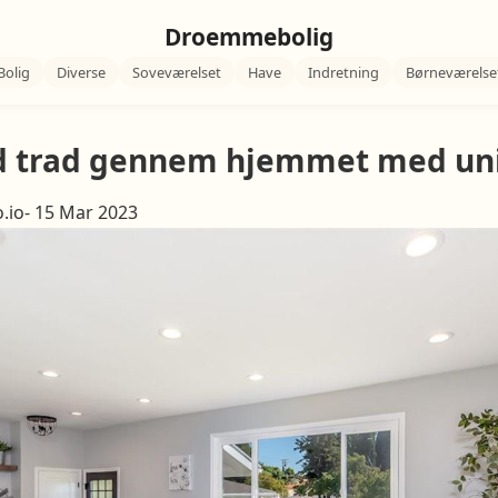
Droemmebolig
Bolig
Diverse
Soveværelset
Have
Indretning
Børneværelse
d trad gennem hjemmet med uni
o.io- 15 Mar 2023