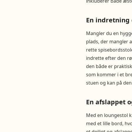
inkluderer både æste
En indretning 
Mangler du en hyggek
plads, der mangler a
rette spisebordsstol
indrette efter den r
den både er praktis
som kommer i et bred
stuen og kan på den 
En afslappet o
Med en loungestol ka
med et lille bord, 
et dejligt og afslap