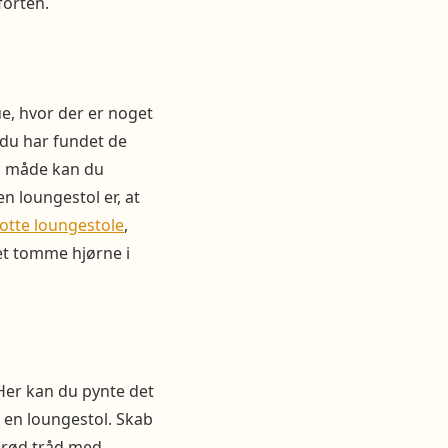
forten.
ue, hvor der er noget
r du har fundet de
en måde kan du
n loungestol er, at
lotte loungestole
,
det tomme hjørne i
Her kan du pynte det
 en loungestol. Skab
n rød tråd med