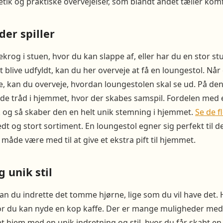
tik og praktiske overvejelser, som blandt andet tæller kom
der spiller
rog i stuen, hvor du kan slappe af, eller har du en stor st
t blive udfyldt, kan du her overveje at få en loungestol. Nå
e, kan du overveje, hvordan loungestolen skal se ud. På d
øde tråd i hjemmet, hvor der skabes samspil. Fordelen med e
k og så skaber den en helt unik stemning i hjemmet.
Se de f
t og stort sortiment. En loungestol egner sig perfekt til 
måde være med til at give et ekstra pift til hjemmet.
g unik stil
n du indrette det tomme hjørne, lige som du vil have det. 
hvor du kan nyde en kop kaffe. Der er mange muligheder med
pet hjem med en unik indretning og stil, hvor du får skabt e