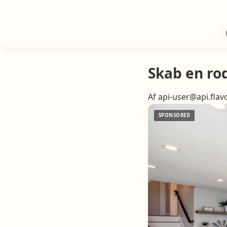
Skab en ro
Af api-user@api.flav